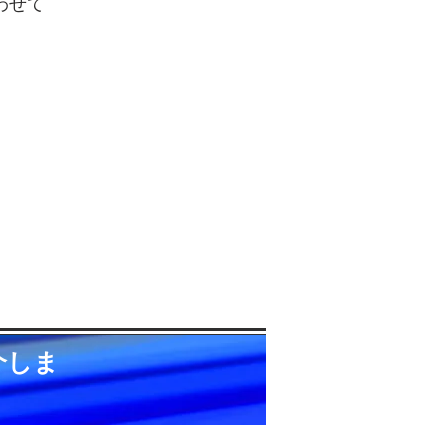
わせて
介しま
ります