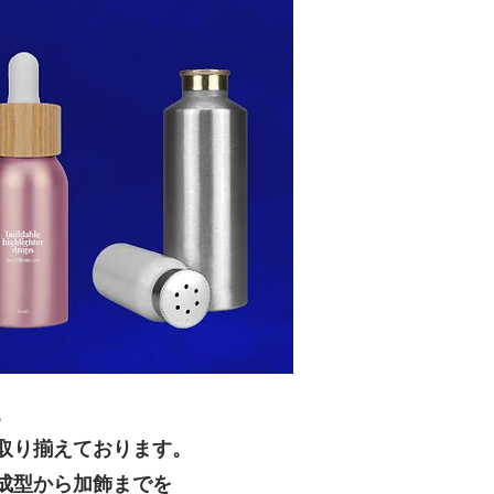
。
取り揃えております。
成型から加飾までを